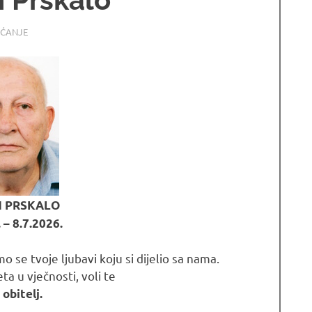
07.2026
MRTNICE LJUBUSKI
EĆANJE
N PRSKALO
 – 8.7.2026.
 se tvoje ljubavi koju si dijelio sa nama.
a u vječnosti, voli te
 obitelj.