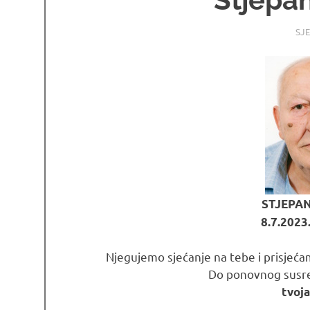
08.
OS
SJ
STJEPA
8.7.2023.
Njegujemo sjećanje na tebe i prisjećamo
Do ponovnog susret
tvoja