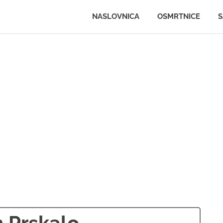
.ljportal.com
NASLOVNICA
OSMRTNICE
S
 Prskalo