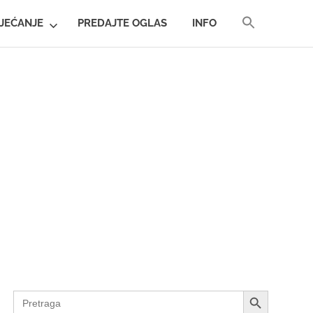
SEARCH
JEĆANJE
PREDAJTE OGLAS
INFO
FOR:
SEARCH BUTTON
SEARCH BUTTON
Search
for: