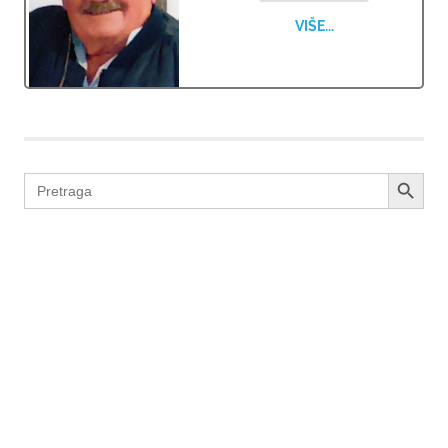
VIŠE...
SEARCH BUTTON
Search
for: