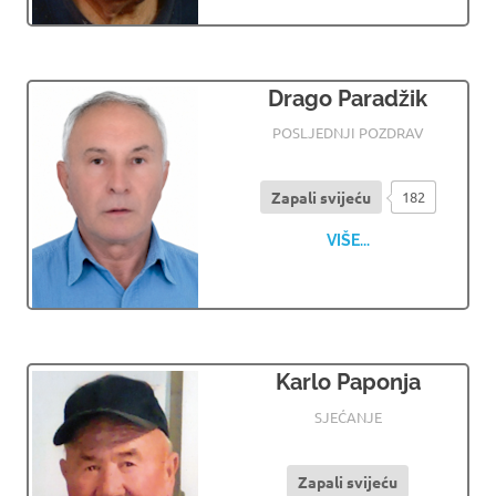
Drago Paradžik
01.07.2026
OSMRTNICE LJUBUSKI
POSLJEDNJI POZDRAV
Zapali svijeću
182
VIŠE...
Karlo Paponja
01.07.2026
OSMRTNICE LJUBUSKI
SJEĆANJE
Zapali svijeću