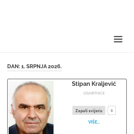
MENU
DAN:
1. SRPNJA 2026.
Stipan Kraljević
01.07.2026
OSMRTNICE LJUBUSKI
OSMRTNICE
Zapali svijeću
6
VIŠE...