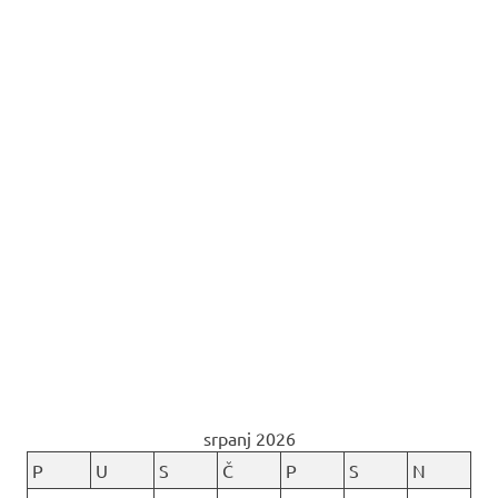
srpanj 2026
P
U
S
Č
P
S
N