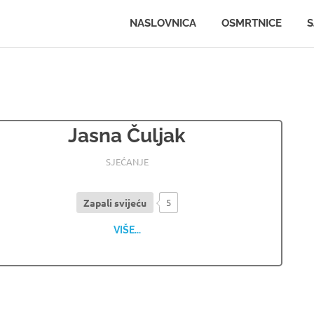
.ljportal.com
NASLOVNICA
OSMRTNICE
S
Jasna Čuljak
04.07.2026
OSMRTNICE LJUBUSKI
SJEĆANJE
Zapali svijeću
5
VIŠE...