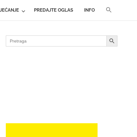
SEARCH
JEĆANJE
PREDAJTE OGLAS
INFO
FOR:
SEARCH BUTTON
SEARCH BUTTON
Search
for: