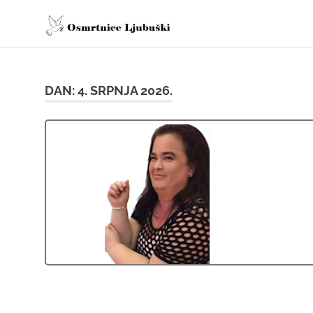
Skip
osmrtnice
to
content
Osmrtnice
Ljubuški
DAN:
4. SRPNJA 2026.