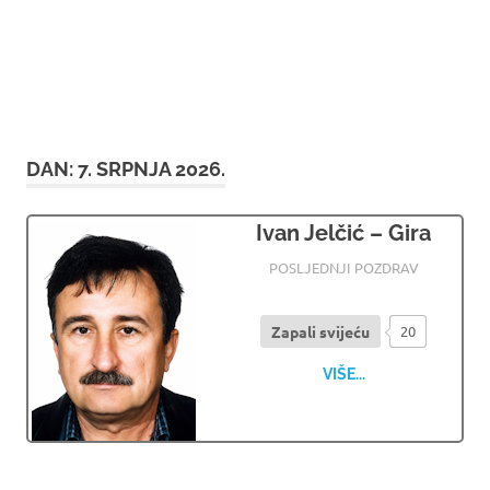
DAN:
7. SRPNJA 2026.
Ivan Jelčić – Gira
07.07.2026
OSMRTNICE LJUBUSKI
POSLJEDNJI POZDRAV
Zapali svijeću
20
VIŠE...