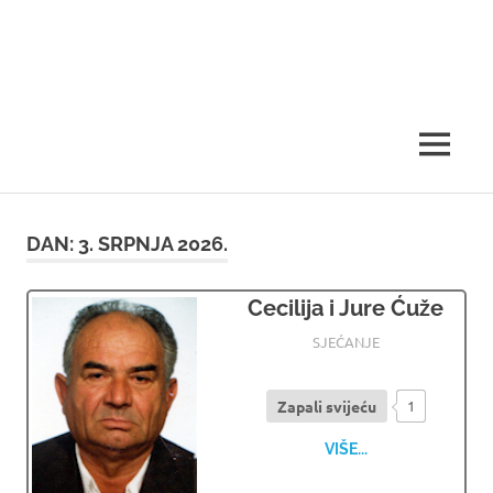
MENU
DAN:
3. SRPNJA 2026.
Cecilija i Jure Ćuže
03.07.2026
OSMRTNICE LJUBUSKI
SJEĆANJE
Zapali svijeću
1
VIŠE...