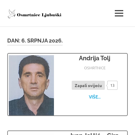
Skip
to
osmrtnice.ljpo
MENU
content
Osmrtnice
Ljubuški
DAN:
6. SRPNJA 2026.
Andrija Tolj
06.07.2026
OSMRTNICE LJUBUSKI
OSMRTNICE
Zapali svijeću
13
VIŠE...