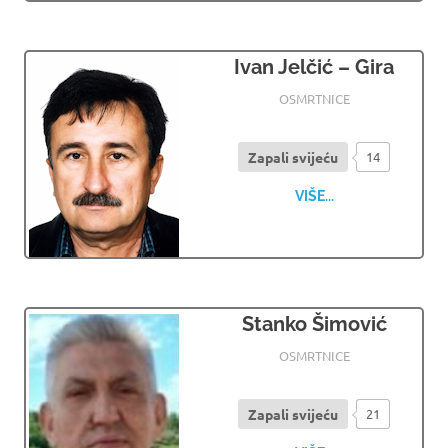
Ivan Jelčić – Gira
06.07.2026
OSMRTNICE LJUBUSKI
OSMRTNICE
Zapali svijeću
14
VIŠE...
Stanko Šimović
06.07.2026
OSMRTNICE LJUBUSKI
OSMRTNICE
Zapali svijeću
21